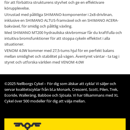
för att förbättra strukturens styvhet och ge en effektivare
körupplevelse.
Utrustad med pålitliga SHIMANO-komponenter i 2x8-drivlinan,
inklusive en SHIMANO ALTUS-framväxel och en SHIMANO ACERA-
bakväxel, för smidig och pålitlig växling.
Med SHIMANO MT200 hydrauliska skivbromsar får du kraftfulla och
intuitiva bromsfunktioner för att stoppa cykeln effektivt i alla
situationer.
VENOM 4.0W kommer med 27,5-tums hjul för en perfekt balans
mellan smidighet och stabilitet på vägen. Äventyret väntar - ta tag i
styret och utforska världen med VENOM 4.0W
©2025 Nellborgs Cykel – För dig som älskar att cykla! Vi säljer och
servar kvalitetscyklar från bl.a Monark, Crescent, Scott, Pilen, Trek,
Ecoride, Walleräng, Babboe och Sjösala. Vi har tillsammans med XL
Cykel över 500 modeller för dig att välja mellan.