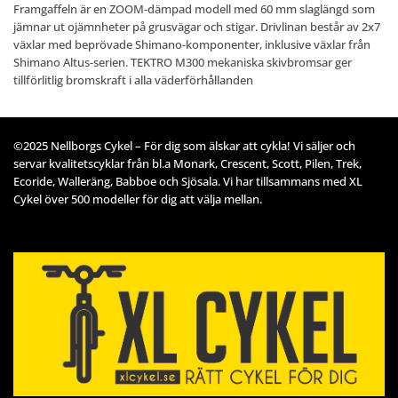
Framgaffeln är en ZOOM-dämpad modell med 60 mm slaglängd som
jämnar ut ojämnheter på grusvägar och stigar. Drivlinan består av 2x7
växlar med beprövade Shimano-komponenter, inklusive växlar från
Shimano Altus-serien. TEKTRO M300 mekaniska skivbromsar ger
tillförlitlig bromskraft i alla väderförhållanden
©2025 Nellborgs Cykel – För dig som älskar att cykla! Vi säljer och
servar kvalitetscyklar från bl.a Monark, Crescent, Scott, Pilen, Trek,
Ecoride, Walleräng, Babboe och Sjösala. Vi har tillsammans med XL
Cykel över 500 modeller för dig att välja mellan.