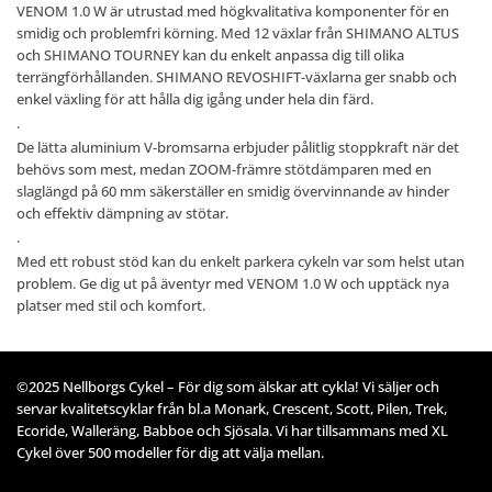
VENOM 1.0 W är utrustad med högkvalitativa komponenter för en
smidig och problemfri körning. Med 12 växlar från SHIMANO ALTUS
och SHIMANO TOURNEY kan du enkelt anpassa dig till olika
terrängförhållanden. SHIMANO REVOSHIFT-växlarna ger snabb och
enkel växling för att hålla dig igång under hela din färd.
.
De lätta aluminium V-bromsarna erbjuder pålitlig stoppkraft när det
behövs som mest, medan ZOOM-främre stötdämparen med en
slaglängd på 60 mm säkerställer en smidig övervinnande av hinder
och effektiv dämpning av stötar.
.
Med ett robust stöd kan du enkelt parkera cykeln var som helst utan
problem. Ge dig ut på äventyr med VENOM 1.0 W och upptäck nya
platser med stil och komfort.
©2025 Nellborgs Cykel – För dig som älskar att cykla! Vi säljer och
servar kvalitetscyklar från bl.a Monark, Crescent, Scott, Pilen, Trek,
Ecoride, Walleräng, Babboe och Sjösala. Vi har tillsammans med XL
Cykel över 500 modeller för dig att välja mellan.