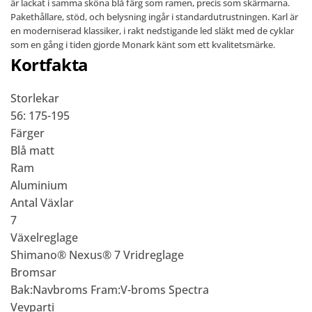
är lackat i samma sköna blå färg som ramen, precis som skärmarna.
Pakethållare, stöd, och belysning ingår i standardutrustningen. Karl är
en moderniserad klassiker, i rakt nedstigande led släkt med de cyklar
som en gång i tiden gjorde Monark känt som ett kvalitetsmärke.
Kortfakta
Storlekar
56: 175-195
Färger
Blå matt
Ram
Aluminium
Antal Växlar
7
Växelreglage
Shimano® Nexus® 7 Vridreglage
Bromsar
Bak:Navbroms Fram:V-broms Spectra
Vevparti