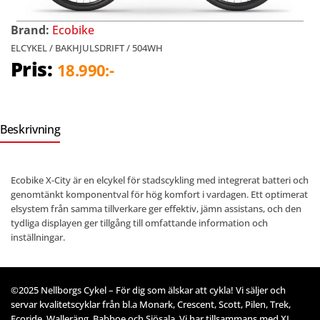
Brand:
Ecobike
ELCYKEL / BAKHJULSDRIFT / 504WH
Pris:
18.990:-
Beskrivning
Ecobike X-City är en elcykel för stadscykling med integrerat batteri och
genomtänkt komponentval för hög komfort i vardagen. Ett optimerat
elsystem från samma tillverkare ger effektiv, jämn assistans, och den
tydliga displayen ger tillgång till omfattande information och
inställningar.
©2025 Nellborgs Cykel – För dig som älskar att cykla! Vi säljer och
servar kvalitetscyklar från bl.a Monark, Crescent, Scott, Pilen, Trek,
Ecoride, Walleräng, Babboe och Sjösala. Vi har tillsammans med XL