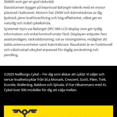
504Wh som ger en god räckvidd.
Elassistansen bygger på beprövad Bafang®-teknik med en motor
placerad i baknavet. Motorn har 250W och kännetecknas av låg
ljudnivå, jämn kraftöverföring och hög effektivitet, vilket ger en
naturlig och stabil cykelkänsla.
Systemet styrs via Bafang® DPC 080 LCD-display som ger tydlig
information och enkel kontroll under färd. Displayen erbjuder fem
assistanslägen, räckviddsvisning, val av visningstema, möjlighet att
ladda externa enheter samt kaloriräknare. Resultatet är en funktionell
och välutrustad vikcykel anpassad för daglig användning och
pendling.
©2025 Nellborgs Cykel – För dig som älskar att cykla! Vi säljer och
servar kvalitetscyklar från bl.a Monark, Crescent, Scott, Pilen, Trek,
Ecoride, Walleräng, Babboe och Sjösala. Vi har tillsammans med XL
Cykel över 500 modeller för dig att välja mellan.