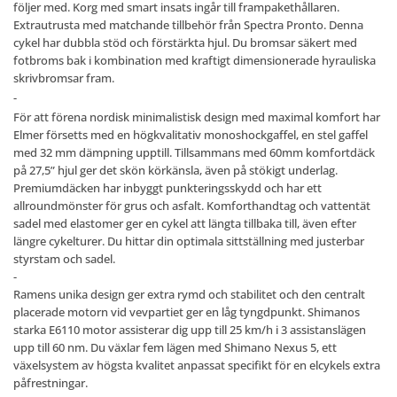
följer med. Korg med smart insats ingår till frampakethållaren.
Extrautrusta med matchande tillbehör från Spectra Pronto. Denna
cykel har dubbla stöd och förstärkta hjul. Du bromsar säkert med
fotbroms bak i kombination med kraftigt dimensionerade hyrauliska
skrivbromsar fram.
-
För att förena nordisk minimalistisk design med maximal komfort har
Elmer försetts med en högkvalitativ monoshockgaffel, en stel gaffel
med 32 mm dämpning upptill. Tillsammans med 60mm komfortdäck
på 27,5” hjul ger det skön körkänsla, även på stökigt underlag.
Premiumdäcken har inbyggt punkteringsskydd och har ett
allroundmönster för grus och asfalt. Komforthandtag och vattentät
sadel med elastomer ger en cykel att längta tillbaka till, även efter
längre cykelturer. Du hittar din optimala sittställning med justerbar
styrstam och sadel.
-
Ramens unika design ger extra rymd och stabilitet och den centralt
placerade motorn vid vevpartiet ger en låg tyngdpunkt. Shimanos
starka E6110 motor assisterar dig upp till 25 km/h i 3 assistanslägen
upp till 60 nm. Du växlar fem lägen med Shimano Nexus 5, ett
växelsystem av högsta kvalitet anpassat specifikt för en elcykels extra
påfrestningar.