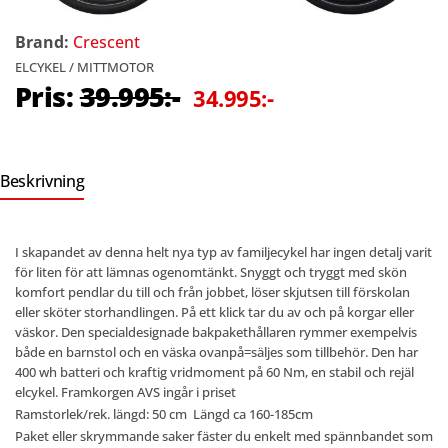
Brand:
Crescent
ELCYKEL / MITTMOTOR
Pris:
39.995:-
34.995:-
Beskrivning
I skapandet av denna helt nya typ av familjecykel har ingen detalj varit
för liten för att lämnas ogenomtänkt. Snyggt och tryggt med skön
komfort pendlar du till och från jobbet, löser skjutsen till förskolan
eller sköter storhandlingen. På ett klick tar du av och på korgar eller
väskor. Den specialdesignade bakpakethållaren rymmer exempelvis
både en barnstol och en väska ovanpå=säljes som tillbehör. Den har
400 wh batteri och kraftig vridmoment på 60 Nm, en stabil och rejäl
elcykel. Framkorgen AVS ingår i priset
Ramstorlek/rek. längd: 50 cm Längd ca 160-185cm
Paket eller skrymmande saker fäster du enkelt med spännbandet som