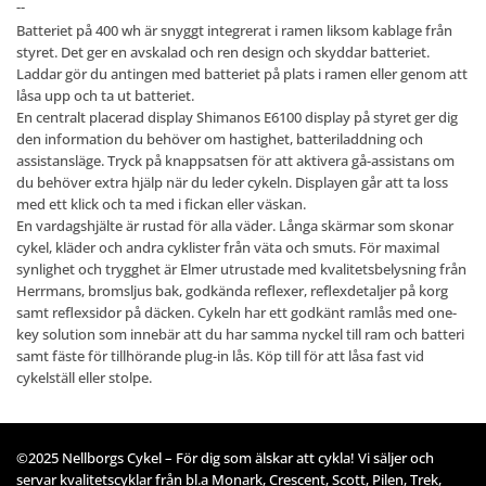
--
Batteriet på 400 wh är snyggt integrerat i ramen liksom kablage från
styret. Det ger en avskalad och ren design och skyddar batteriet.
Laddar gör du antingen med batteriet på plats i ramen eller genom att
låsa upp och ta ut batteriet.
En centralt placerad display Shimanos E6100 display på styret ger dig
den information du behöver om hastighet, batteriladdning och
assistansläge. Tryck på knappsatsen för att aktivera gå-assistans om
du behöver extra hjälp när du leder cykeln. Displayen går att ta loss
med ett klick och ta med i fickan eller väskan.
En vardagshjälte är rustad för alla väder. Långa skärmar som skonar
cykel, kläder och andra cyklister från väta och smuts. För maximal
synlighet och trygghet är Elmer utrustade med kvalitetsbelysning från
Herrmans, bromsljus bak, godkända reflexer, reflexdetaljer på korg
samt reflexsidor på däcken. Cykeln har ett godkänt ramlås med one-
key solution som innebär att du har samma nyckel till ram och batteri
samt fäste för tillhörande plug-in lås. Köp till för att låsa fast vid
cykelställ eller stolpe.
©2025 Nellborgs Cykel – För dig som älskar att cykla! Vi säljer och
servar kvalitetscyklar från bl.a Monark, Crescent, Scott, Pilen, Trek,